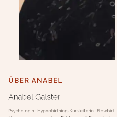
ÜBER ANABEL
Anabel Galster
Psychologin · Hypnobirthing-Kursleiterin · Flowbirth