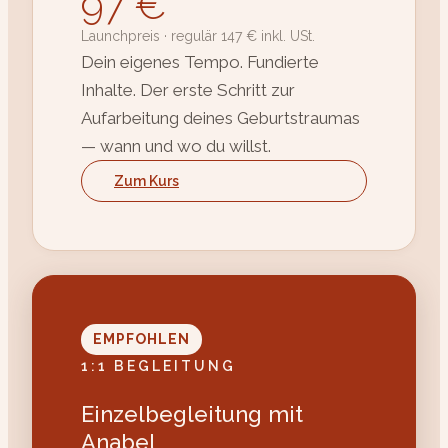
97 €
Launchpreis · regulär 147 € inkl. USt.
Dein eigenes Tempo. Fundierte
Inhalte. Der erste Schritt zur
Aufarbeitung deines Geburtstraumas
— wann und wo du willst.
Zum Kurs
EMPFOHLEN
1:1 BEGLEITUNG
Einzelbegleitung mit
Anabel