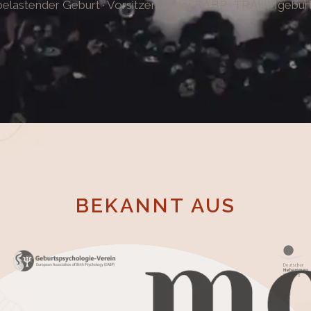
h belastender Geburt · Vorsitzende der EABP · TRAUMgebu
BEKANNT AUS