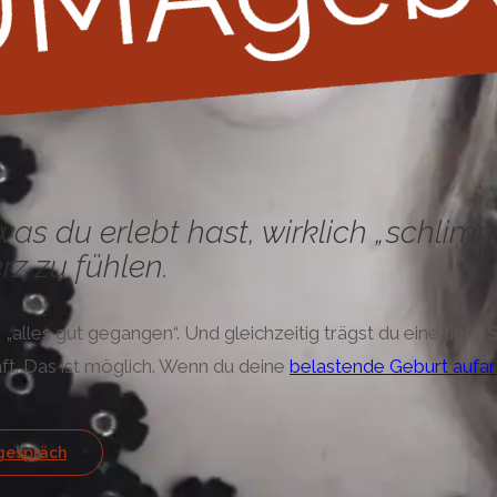
, was du erlebt hast, wirklich „schl
z zu fühlen.
alles gut gegangen“. Und gleichzeitig trägst du eine tiefe S
ft. Das ist möglich. Wenn du deine
belastende Geburt aufar
tgespräch