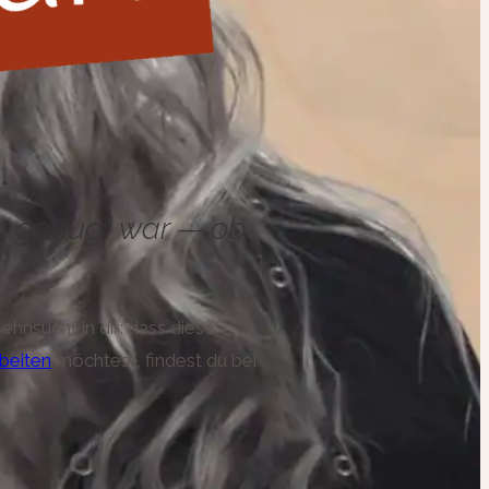
imm genug“ war — ob
ehnsucht in dir: dass diese
beiten
möchtest, findest du bei