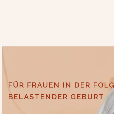
FÜR FRAUEN IN DER FO
BELASTENDER GEBURT