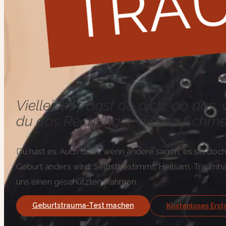
Vielleicht fragst du dich, ob das
du das Recht hast, diesen Schmer
Du hast es. Auch dann, wenn andere sagen, es sei doch „
Geburt anders wird. Selbstbestimmt. Heilsam. Traumha
uns einen geschützten Rahmen.
Geburtstrauma-Test machen
Kostenloses Ers