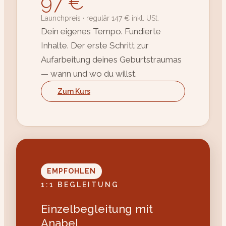
97 €
Launchpreis · regulär 147 € inkl. USt.
Dein eigenes Tempo. Fundierte
Inhalte. Der erste Schritt zur
Aufarbeitung deines Geburtstraumas
— wann und wo du willst.
Zum Kurs
EMPFOHLEN
1:1 BEGLEITUNG
Einzelbegleitung mit
Anabel