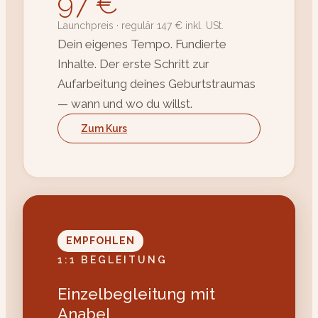
97 €
Launchpreis · regulär 147 € inkl. USt.
Dein eigenes Tempo. Fundierte
Inhalte. Der erste Schritt zur
Aufarbeitung deines Geburtstraumas
— wann und wo du willst.
Zum Kurs
EMPFOHLEN
1:1 BEGLEITUNG
Einzelbegleitung mit
Anabel