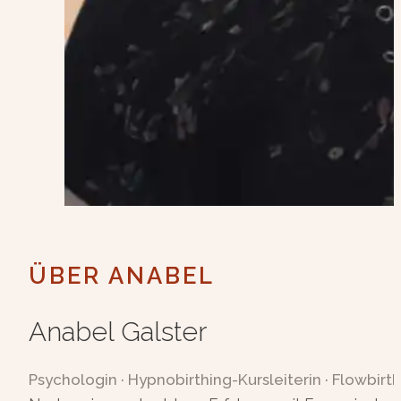
ÜBER ANABEL
Anabel Galster
Psychologin · Hypnobirthing-Kursleiterin · Flowbirth