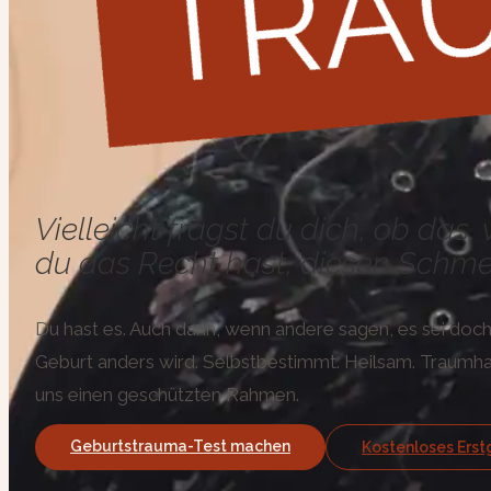
Vielleicht fragst du dich, ob das
du das Recht hast, diesen Schmer
Du hast es. Auch dann, wenn andere sagen, es sei doch „
Geburt anders wird. Selbstbestimmt. Heilsam. Traumha
uns einen geschützten Rahmen.
Geburtstrauma-Test machen
Kostenloses Ers