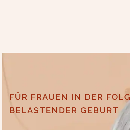
FÜR FRAUEN IN DER FO
BELASTENDER GEBURT