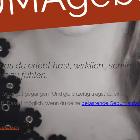
, was du erlebt hast, wirklich „schl
z zu fühlen.
alles gut gegangen“. Und gleichzeitig trägst du eine tiefe S
ft. Das ist möglich. Wenn du deine
belastende Geburt aufar
tgespräch