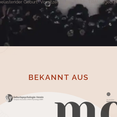
h belastender Geburt · Vorsitzende der EABP · TRAUMgebu
BEKANNT AUS