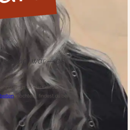
imm genug“ war — ob
ehnsucht in dir: dass diese
beiten
möchtest, findest du bei