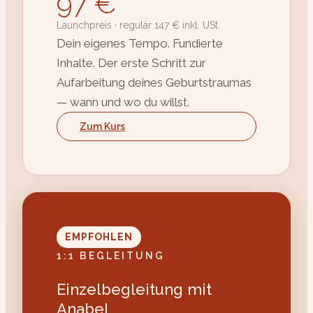
97 €
Launchpreis · regulär 147 € inkl. USt.
Dein eigenes Tempo. Fundierte
Inhalte. Der erste Schritt zur
Aufarbeitung deines Geburtstraumas
— wann und wo du willst.
Zum Kurs
EMPFOHLEN
1:1 BEGLEITUNG
Einzelbegleitung mit
Anabel