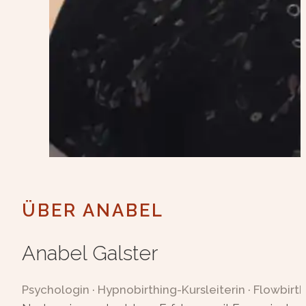
ÜBER ANABEL
Anabel Galster
Psychologin · Hypnobirthing-Kursleiterin · Flowbirth