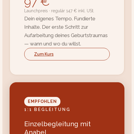
97 €
Launchpreis · regulär 147 € inkl. USt.
Dein eigenes Tempo. Fundierte
Inhalte. Der erste Schritt zur
Aufarbeitung deines Geburtstraumas
— wann und wo du willst.
Zum Kurs
EMPFOHLEN
1:1 BEGLEITUNG
Einzelbegleitung mit
Anabel