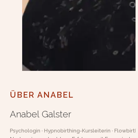
ÜBER ANABEL
Anabel Galster
Psychologin · Hypnobirthing-Kursleiterin · Flowbirth