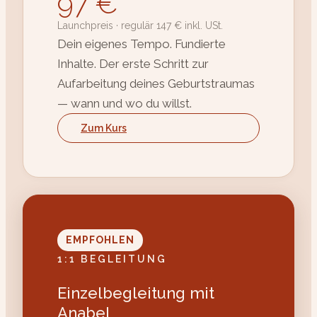
97 €
Launchpreis · regulär 147 € inkl. USt.
Dein eigenes Tempo. Fundierte
Inhalte. Der erste Schritt zur
Aufarbeitung deines Geburtstraumas
— wann und wo du willst.
Zum Kurs
EMPFOHLEN
1:1 BEGLEITUNG
Einzelbegleitung mit
Anabel