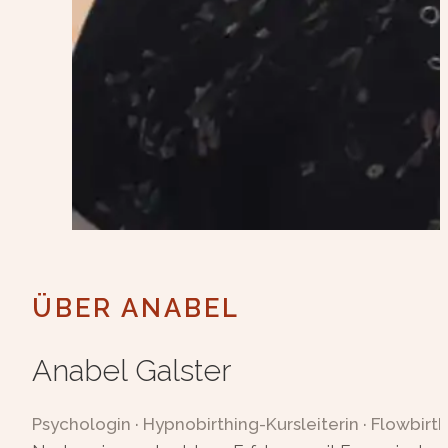
ÜBER ANABEL
Anabel Galster
Psychologin · Hypnobirthing-Kursleiterin · Flowbirth