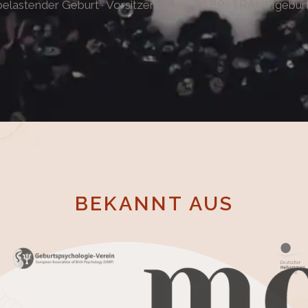
h belastender Geburt · Vorsitzende der EABP · TRAUMgebu
BEKANNT AUS