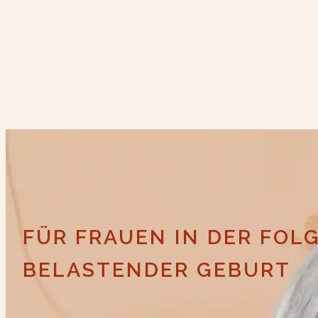
FÜR FRAUEN IN DER FO
BELASTENDER GEBURT