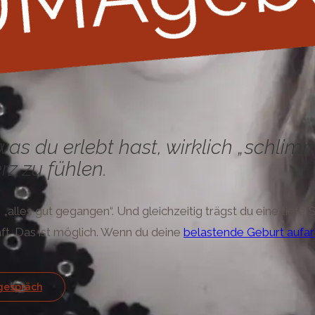
, was du erlebt hast, wirklich „schl
z zu fühlen.
alles gut gegangen“. Und gleichzeitig trägst du eine tiefe S
ft. Das ist möglich. Wenn du deine
belastende Geburt aufar
tgespräch