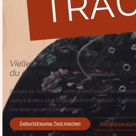
Vielleicht fragst du dich, ob das
du das Recht hast, diesen Schmer
Du hast es. Auch dann, wenn andere sagen, es sei doch „
Geburt anders wird. Selbstbestimmt. Heilsam. Traumha
uns einen geschützten Rahmen.
Geburtstrauma-Test machen
Kostenloses Ers