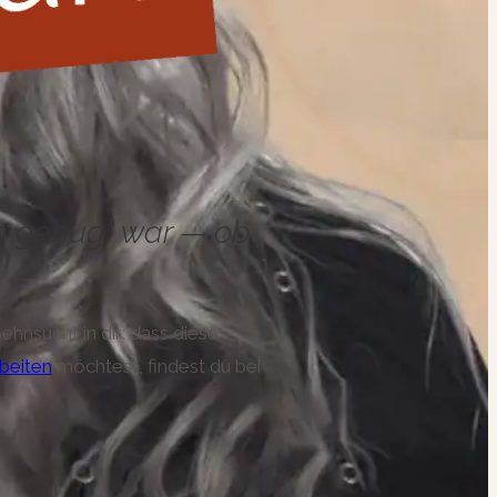
imm genug“ war — ob
ehnsucht in dir: dass diese
beiten
möchtest, findest du bei