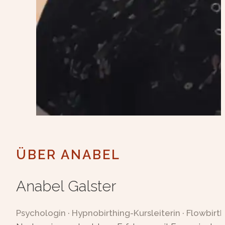
ÜBER ANABEL
Anabel Galster
Psychologin · Hypnobirthing-Kursleiterin · Flowbirth