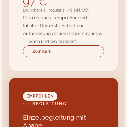
97 €
Launchpreis · regulär 147 € inkl. USt.
Dein eigenes Tempo. Fundierte
Inhalte. Der erste Schritt zur
Aufarbeitung deines Geburtstraumas
— wann und wo du willst.
Zum Kurs
EMPFOHLEN
1:1 BEGLEITUNG
Einzelbegleitung mit
Anabel