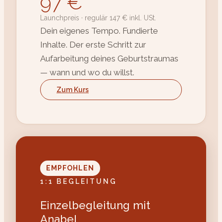
97 €
Launchpreis · regulär 147 € inkl. USt.
Dein eigenes Tempo. Fundierte
Inhalte. Der erste Schritt zur
Aufarbeitung deines Geburtstraumas
— wann und wo du willst.
Zum Kurs
EMPFOHLEN
1:1 BEGLEITUNG
Einzelbegleitung mit
Anabel