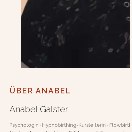
ÜBER ANABEL
Anabel Galster
Psychologin · Hypnobirthing-Kursleiterin · Flowbirth